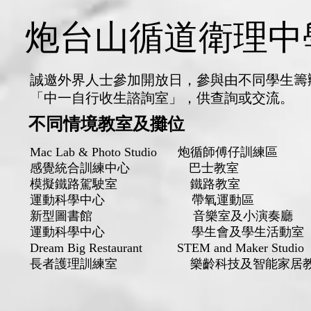
炮台山循道衛理中
炮台山循道衛理中
誠邀外界人士參加開放日，參與由不同學生籌
「中一自行收生諮詢室」，供查詢或交流。
不同情境教室及攤位
不同情境教室及攤位
Mac Lab & Photo Studio
炮循師傅仔訓練區
感覺統合訓練中心 巴士教室
模擬鐵路駕駛室 鐵路教室
運動科學中心 帶氧運動區
新型圖書館 音樂室及小演奏廳
運動科學中心 學生會及學生活動室
Dream Big Restaurant STEM and Maker Studio
長者護理訓練室 樂齡科技及智能家居