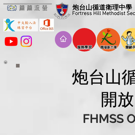
炮台山循道衛理中學
Fortress Hill Methodist Se
​服務學習
​樂齢
​職場新力軍
炮台山
開放
FHMSS O