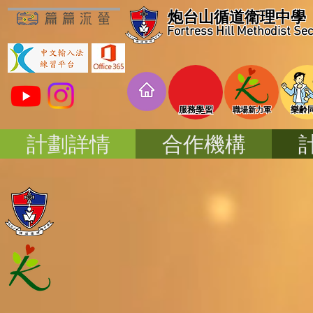
炮台山循道衛理中學
Fortress Hill Methodist Se
​服務學習
​樂齢
​職場新力軍
計劃詳情
合作機構