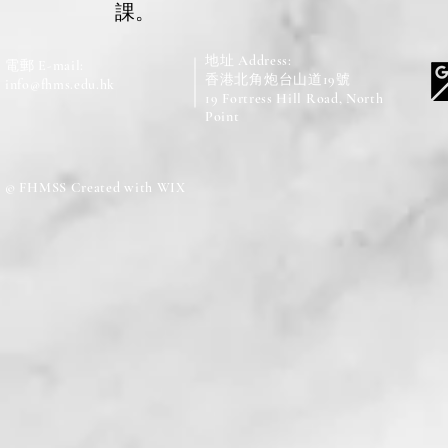
課。
地址 Address:
電郵 E-mail:
香港北角炮台山道19號
info@fhms.edu.hk
19 Fortress Hill Road, North
Point
© FHMSS Created with WIX