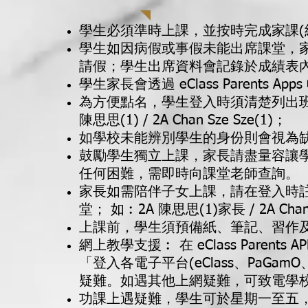
學生必須準時上課，並按時完成家課(
學生如因病假或事假未能出席課堂，家長須
請假；學生出席資料會記錄於成績表
學生家長會透過 eClass Parents 
為方便點名，學生登入時須清楚列出班
陳思思(1) / 2A Chan Sze Sze(1)；
如學校未能辨別學生的身份則會視為
鼓勵學生獨立上課，家長請盡量容讓
任何困難，需即時向課堂老師查詢。
家長如需陪伴子女上課，請在登入時
堂； 如︰2A 陳思思(1)家長 / 2A Chan Sz
上課前，學生須預備紙、筆記、習作
網上教學支援︰ 在 eClass Paren
「登入各電子平台(eClass、PaGam
疑難。如遇其他上網疑難，可致電學校
功課上遇疑難，學生可於星期一至五