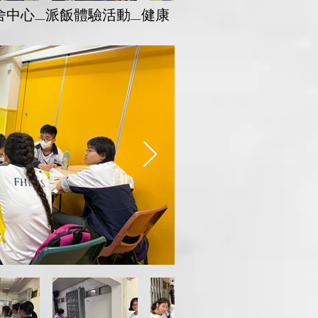
者鄰舍中心_派飯體驗活動_健康