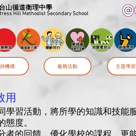
台山循道衛理中學
tress Hill Methodist Secondary School
​柬埔寨
​校園電視台
​炮循歷奇
服務學習
​樂齢同行
​職場新力軍
​服務交流團
持機構
服務活動
主題學
致用
同學習活動，將所學的知識和技能
的態度。
分者的回饋，優化學校的課程，更