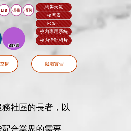
惡劣天氣
標書
招聘
LIB
校曆表
EClass
校內專用系統
校內活動相片
​路路通
習空間
職場實習
服務社區的長者，以
能配合業界的需要。