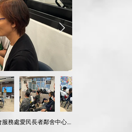
楊震社會服務處愛民長者鄰舍中心_