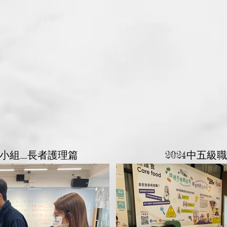
境小組_長者護理篇
2024中五