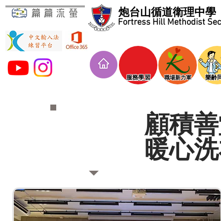
炮台山循道衛理中學
Fortress Hill Methodist Se
​服務學習
​樂齢
​職場新力軍
顧積善
暖心洗