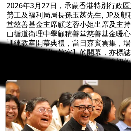
2026年3月27日，承蒙香港特別行政
勞工及福利局局長孫玉菡先生, JP及顧
堂慈善基金主席顧芝蓉小姐出席及主持
山循道衛理中學顧積善堂慈善基金暖心
訓練教室開幕典禮，當日嘉賓雲集，場
鬧。【洗衣訓練教室】的開幕，亦標誌
力稍遜的學生及其照顧者得到更適切的
及訓練。