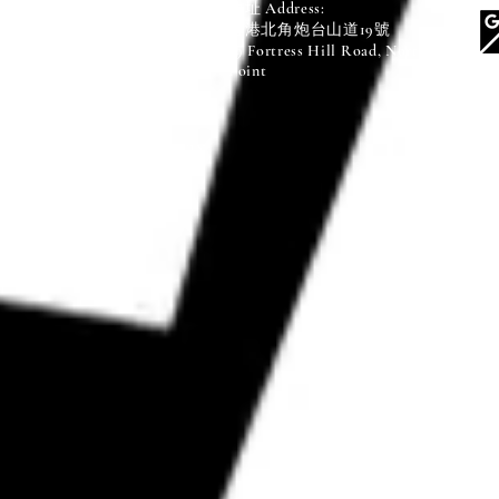
地址 Address:
電郵 E-mail:
香港北角炮台山道19號
info@fhms.edu.hk
19 Fortress Hill Road, North
Point
© FHMSS Created with WIX